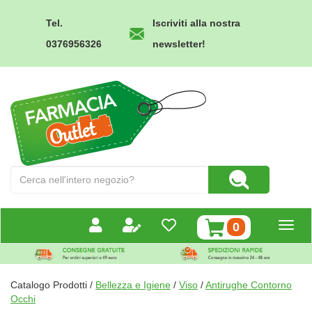
Passa
al
Tel.
Iscriviti alla nostra
contenuto
0376956326
newsletter!
principale
Farmacia
Outlet
Cerca
Cerca Prodotto
Prodotto
prodotti
0
inseriti
Catalogo Prodotti /
Bellezza e Igiene
/
Viso
/
Antirughe Contorno
Occhi