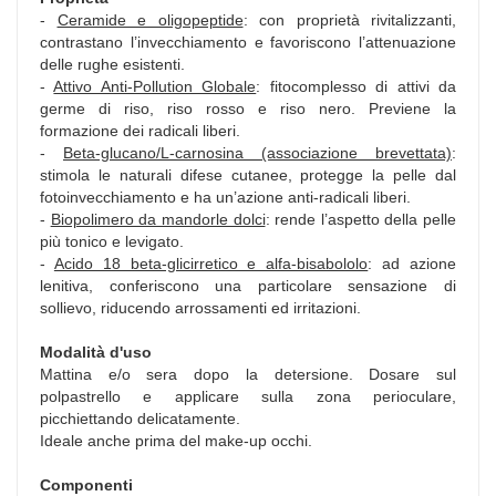
-
Ceramide e oligopeptide
: con proprietà rivitalizzanti,
contrastano l’invecchiamento e favoriscono l’attenuazione
delle rughe esistenti.
-
Attivo Anti-Pollution Globale
: fitocomplesso di attivi da
germe di riso, riso rosso e riso nero. Previene la
formazione dei radicali liberi.
-
Beta-glucano/L-carnosina (associazione brevettata)
:
stimola le naturali difese cutanee, protegge la pelle dal
fotoinvecchiamento e ha un’azione anti-radicali liberi.
-
Biopolimero da mandorle dolci
: rende l’aspetto della pelle
più tonico e levigato.
-
Acido 18 beta-glicirretico e alfa-bisabololo
: ad azione
lenitiva, conferiscono una particolare sensazione di
sollievo, riducendo arrossamenti ed irritazioni.
Modalità d'uso
Mattina e/o sera dopo la detersione. Dosare sul
polpastrello e applicare sulla zona perioculare,
picchiettando delicatamente.
Ideale anche prima del make-up occhi.
Componenti