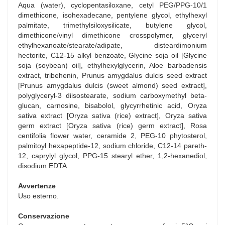
Aqua (water), cyclopentasiloxane, cetyl PEG/PPG-10/1
dimethicone, isohexadecane, pentylene glycol, ethylhexyl
palmitate, trimethylsiloxysilicate, butylene glycol,
dimethicone/vinyl dimethicone crosspolymer, glyceryl
ethylhexanoate/stearate/adipate, disteardimonium
hectorite, C12-15 alkyl benzoate, Glycine soja oil [Glycine
soja (soybean) oil], ethylhexylglycerin, Aloe barbadensis
extract, tribehenin, Prunus amygdalus dulcis seed extract
[Prunus amygdalus dulcis (sweet almond) seed extract],
polyglyceryl-3 diisostearate, sodium carboxymethyl beta-
glucan, carnosine, bisabolol, glycyrrhetinic acid, Oryza
sativa extract [Oryza sativa (rice) extract], Oryza sativa
germ extract [Oryza sativa (rice) germ extract], Rosa
centifolia flower water, ceramide 2, PEG-10 phytosterol,
palmitoyl hexapeptide-12, sodium chloride, C12-14 pareth-
12, caprylyl glycol, PPG-15 stearyl ether, 1,2-hexanediol,
disodium EDTA.
Avvertenze
Uso esterno.
Conservazione