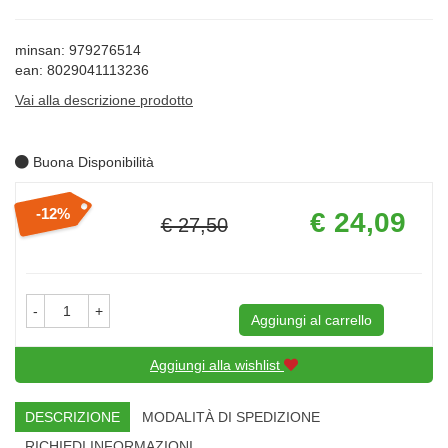
minsan: 979276514
ean: 8029041113236
Vai alla descrizione prodotto
Buona Disponibilità
Prezzo
12%
€ 24,09
€ 27,50
scontato
Sconto
del
-
+
Aggiungi al carrello
Aggiungi alla wishlist
DESCRIZIONE
MODALITÀ DI SPEDIZIONE
RICHIEDI INFORMAZIONI