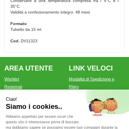
Conservare a una temperatura compresa fra i 5°C e i
35°C.
Validità a confezionamento integro: 48 mesi.
Formato
Tubetto da 15 ml.
Cod.
DV11323
AREA UTENTE
LINK VELOCI
Wishlist
Modalità di Spedizione e
Registrati
Ritiro
Iscrizione alla Newsletter
Modalità di Pagamento
Contatti
Informativa privacy
Condizioni di vendita