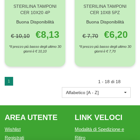
STERILINA TAMPONI
STERILINA TAMPONI
CER 10X20 4P
CER 10X8 5PZ
Buona Disponibilità
Buona Disponibilità
€8,13
€6,20
€ 10,10
€ 7,70
*Il prezzo più basso degli ultimo 30
*Il prezzo più basso degli ultimo 30
giorni è € 10,10
giorni è € 7,70
1
1 - 18 di 18
Alfabetico [A - Z]
AREA UTENTE
LINK VELOCI
Wishlist
Modalità di Spedizione e
Registrati
Ritiro