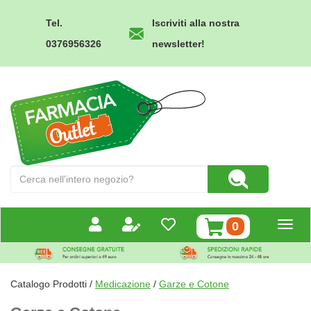
Passa
al
Tel.
Iscriviti alla nostra
contenuto
0376956326
newsletter!
principale
Farmacia
Outlet
Cerca
Cerca Prodotto
Prodotto
prodotti
0
inseriti
Catalogo Prodotti /
Medicazione
/
Garze e Cotone