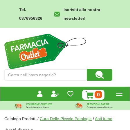
Passa
al
Tel.
Iscriviti alla nostra
contenuto
0376956326
newsletter!
principale
Farmacia
Outlet
Cerca
Cerca Prodotto
Prodotto
prodotti
0
inseriti
Catalogo Prodotti /
Cura Delle Piccole Patologie
/
Anti fumo