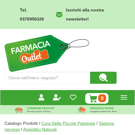
Passa
al
Tel.
Iscriviti alla nostra
contenuto
0376956326
newsletter!
principale
Farmacia
Outlet
Cerca
Cerca Prodotto
Prodotto
prodotti
0
inseriti
Catalogo Prodotti /
Cura Delle Piccole Patologie
/
Sistema
nervoso
/
Ansiolitici Naturali