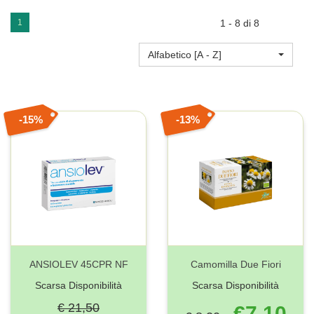
1
1 - 8 di 8
Alfabetico [A - Z]
15%
13%
ANSIOLEV 45CPR NF
Camomilla Due Fiori
Scarsa Disponibilità
Scarsa Disponibilità
€ 21,50
€7,10