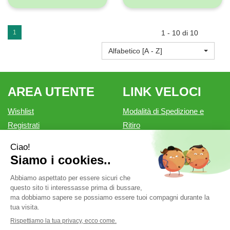
1
1 - 10 di 10
Alfabetico [A - Z]
AREA UTENTE
LINK VELOCI
Wishlist
Modalità di Spedizione e
Registrati
Ritiro
Iscrizione alla Newsletter
Modalità di Pagamento
Contatti
Informativa privacy
Condizioni di vendita
Farmacia Outlet è un marchio di Farmacia Belforte Snc.
P.Iva: 02550810200 cod. fiscale: 02550810200 REA: MN-
262276