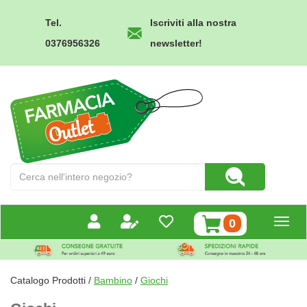
Passa
al
Tel.
Iscriviti alla nostra
contenuto
0376956326
newsletter!
principale
Farmacia
Outlet
Cerca
Cerca Prodotto
Prodotto
prodotti
0
inseriti
Catalogo Prodotti /
Bambino
/
Giochi