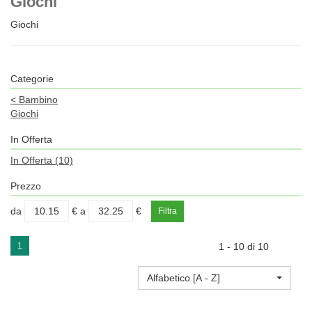
Giochi
Giochi
Categorie
<
Bambino
Giochi
In Offerta
In Offerta
(10)
Prezzo
filtra
filtra
da
€
a
€
da
a
1
1 - 10 di 10
Alfabetico [A - Z]