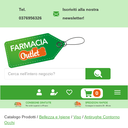
Passa
al
Tel.
Iscriviti alla nostra
contenuto
0376956326
newsletter!
principale
Farmacia
Outlet
Cerca
Cerca Prodotto
Prodotto
prodotti
0
inseriti
Catalogo Prodotti /
Bellezza e Igiene
/
Viso
/
Antirughe Contorno
Occhi