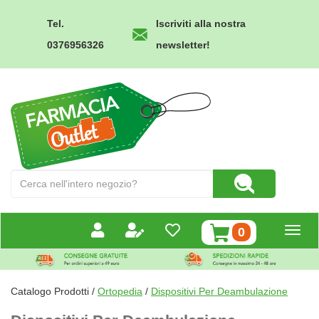
Passa
al
Tel.
Iscriviti alla nostra
contenuto
0376956326
newsletter!
principale
Farmacia
Outlet
Cerca
Cerca Prodotto
Prodotto
prodotti
0
inseriti
Catalogo Prodotti /
Ortopedia
/
Dispositivi Per Deambulazione