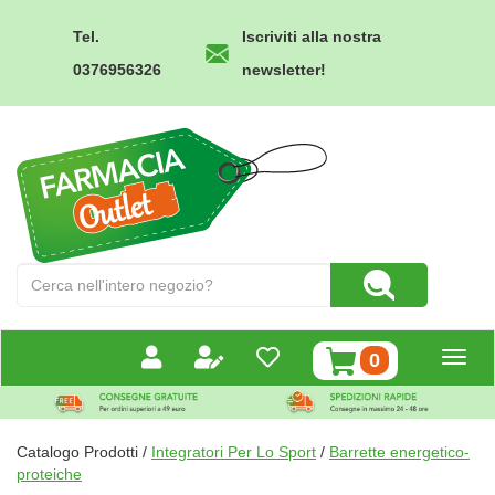
Passa
al
Tel.
Iscriviti alla nostra
contenuto
0376956326
newsletter!
principale
Farmacia
Outlet
Cerca
Cerca Prodotto
Prodotto
prodotti
0
inseriti
Catalogo Prodotti /
Integratori Per Lo Sport
/
Barrette energetico-
proteiche