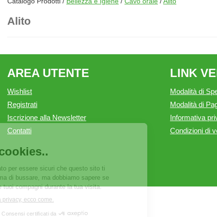
Catalogo Prodotti /
Bellezza e Igiene
/
Cavo orale
/
Alito
Alito
AREA UTENTE
LINK V
Wishlist
Modalità di Spe
Registrati
Modalità di P
Iscrizione alla Newsletter
Informativa pr
Contatti
Condizioni di v