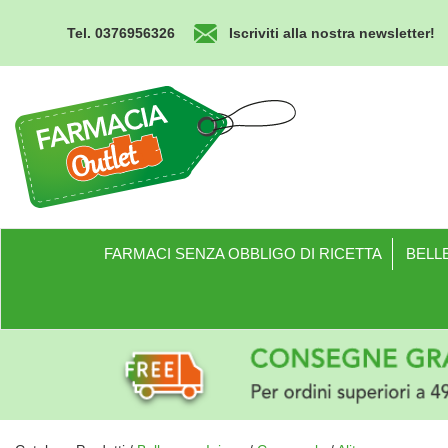
Passa
al
Tel. 0376956326
Iscriviti alla nostra newsletter!
contenuto
principale
Farmacia
Outlet
FARMACI SENZA OBBLIGO DI RICETTA
BELLE