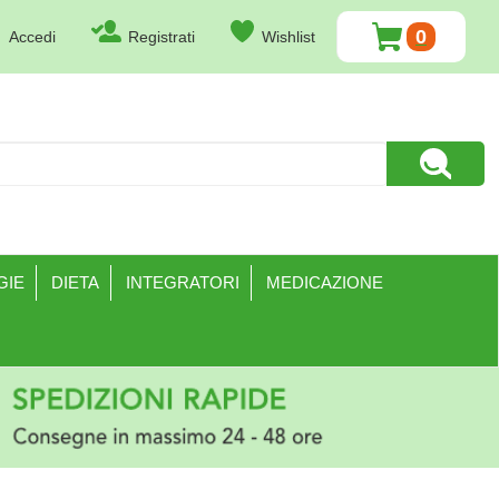
0
Accedi
Registrati
Wishlist
ARTICOLI
INSERITI
Cerca Pr
GIE
DIETA
INTEGRATORI
MEDICAZIONE