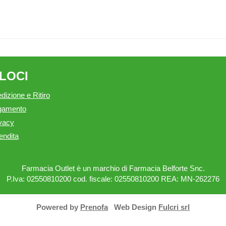
ELOCI
dizione e Ritiro
agamento
ivacy
endita
Farmacia Outlet è un marchio di Farmacia Belforte Snc.
P.Iva: 02550810200 cod. fiscale: 02550810200 REA: MN-262276
Powered by
Prenofa
Web Design
Fulcri srl