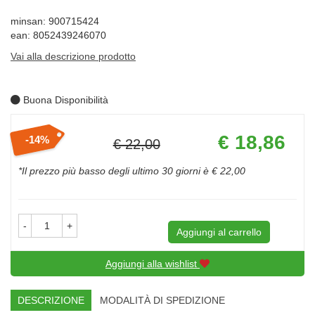
minsan: 900715424
ean: 8052439246070
Vai alla descrizione prodotto
Buona Disponibilità
Prezzo
€ 18,86
14%
€ 22,00
scontato
Sconto
del
*Il prezzo più basso degli ultimo 30 giorni è € 22,00
-
+
Aggiungi al carrello
Aggiungi alla wishlist
DESCRIZIONE
MODALITÀ DI SPEDIZIONE