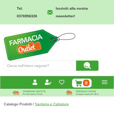
Passa
al
Tel.
Iscriviti alla nostra
contenuto
0376956326
newsletter!
principale
Farmacia
Outlet
Cerca
Cerca Prodotto
Prodotto
prodotti
0
inseriti
Catalogo Prodotti /
Sanitaria e Calzature