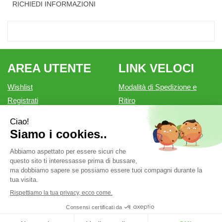
RICHIEDI INFORMAZIONI
AREA UTENTE
LINK VELOCI
Wishlist
Modalità di Spedizione e
Registrati
Ritiro
Iscrizione alla Newsletter
Modalità di Pagamento
Contatti
Informativa privacy
Condizioni di vendita
Farmacia Outlet è un marchio di Farmacia Belforte Snc.
P.Iva: 02550810200 cod. fiscale: 02550810200 REA: MN-
262276
Powered by
Prenofa
Web Design
Fulcri srl