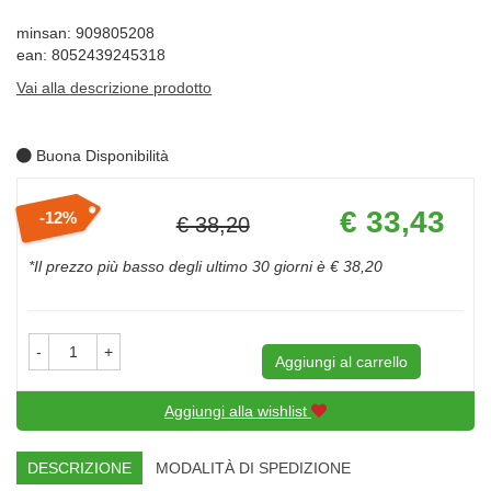
minsan: 909805208
ean: 8052439245318
Vai alla descrizione prodotto
Buona Disponibilità
Prezzo
€ 33,43
12%
€ 38,20
scontato
Sconto
del
*Il prezzo più basso degli ultimo 30 giorni è € 38,20
-
+
Aggiungi al carrello
Aggiungi alla wishlist
DESCRIZIONE
MODALITÀ DI SPEDIZIONE