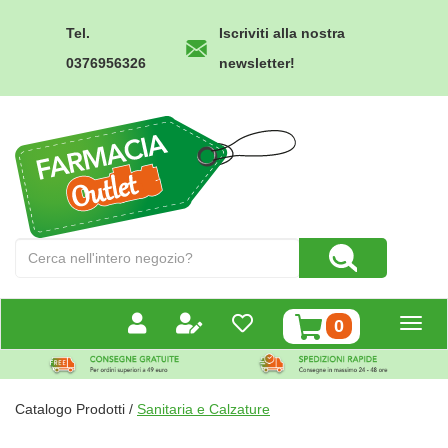
Passa
al
Tel.
Iscriviti alla nostra
contenuto
0376956326
newsletter!
principale
Farmacia
Outlet
Cerca
Cerca Prodotto
Prodotto
prodotti
0
inseriti
Catalogo Prodotti /
Sanitaria e Calzature