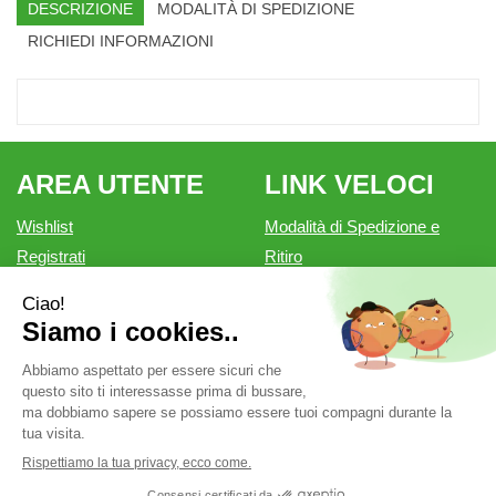
DESCRIZIONE
MODALITÀ DI SPEDIZIONE
RICHIEDI INFORMAZIONI
AREA UTENTE
LINK VELOCI
Wishlist
Modalità di Spedizione e
Registrati
Ritiro
Iscrizione alla Newsletter
Modalità di Pagamento
Contatti
Informativa privacy
Condizioni di vendita
Farmacia Outlet è un marchio di Farmacia Belforte Snc.
P.Iva: 02550810200 cod. fiscale: 02550810200 REA: MN-
262276