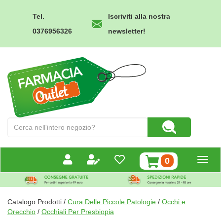
Passa
al
Tel.
Iscriviti alla nostra
contenuto
0376956326
newsletter!
principale
Farmacia
Outlet
Cerca
Cerca Prodotto
Prodotto
prodotti
0
inseriti
Catalogo Prodotti /
Cura Delle Piccole Patologie
/
Occhi e
Orecchio
/
Occhiali Per Presbiopia