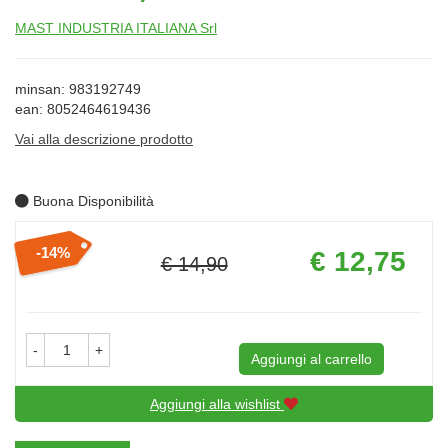
MAST INDUSTRIA ITALIANA Srl
minsan: 983192749
ean: 8052464619436
Vai alla descrizione prodotto
Buona Disponibilità
Prezzo
14%
€ 12,75
€ 14,90
scontato
Sconto
del
-
+
Aggiungi al carrello
Aggiungi alla wishlist