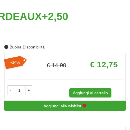
RDEAUX+2,50
Buona Disponibilità
Prezzo
14%
€ 12,75
€ 14,90
scontato
Sconto
del
-
+
Aggiungi al carrello
Aggiungi alla wishlist