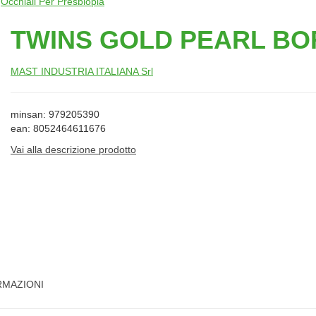
/
Occhiali Per Presbiopia
TWINS GOLD PEARL BO
MAST INDUSTRIA ITALIANA Srl
minsan: 979205390
ean: 8052464611676
Vai alla descrizione prodotto
RMAZIONI