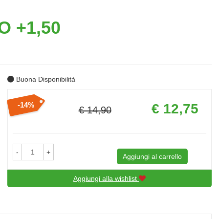
O +1,50
Buona Disponibilità
Prezzo
14%
€ 12,75
€ 14,90
scontato
Sconto
del
-
+
Aggiungi al carrello
Aggiungi alla wishlist