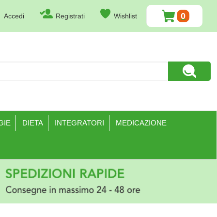
0
Accedi
Registrati
Wishlist
ARTICOLI
INSERITI
Cerca Pr
GIE
DIETA
INTEGRATORI
MEDICAZIONE