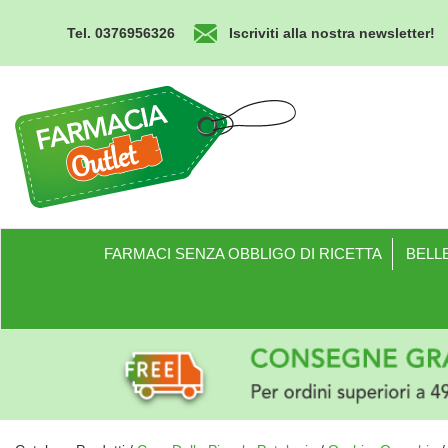
Passa
al
Tel. 0376956326
Iscriviti alla nostra newsletter!
contenuto
principale
Farmacia
Outlet
FARMACI SENZA OBBLIGO DI RICETTA
BELLE