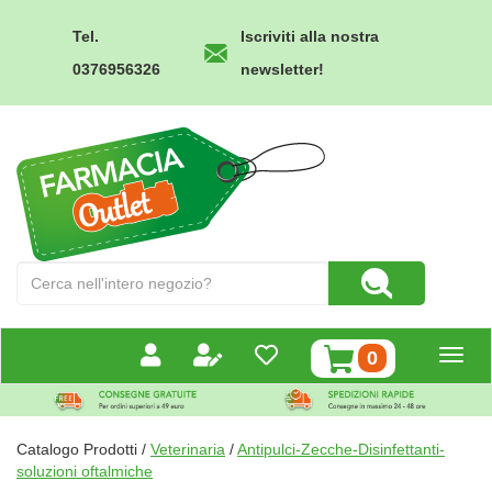
Passa
al
Tel.
Iscriviti alla nostra
contenuto
0376956326
newsletter!
principale
Farmacia
Outlet
Cerca
Cerca Prodotto
Prodotto
prodotti
0
inseriti
Catalogo Prodotti /
Veterinaria
/
Antipulci-Zecche-Disinfettanti-
soluzioni oftalmiche