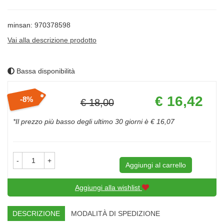
minsan: 970378598
Vai alla descrizione prodotto
Bassa disponibilità
Prezzo
€ 16,42
8%
€ 18,00
scontato
Sconto
del
*Il prezzo più basso degli ultimo 30 giorni è € 16,07
-
+
Aggiungi al carrello
Aggiungi alla wishlist
DESCRIZIONE
MODALITÀ DI SPEDIZIONE