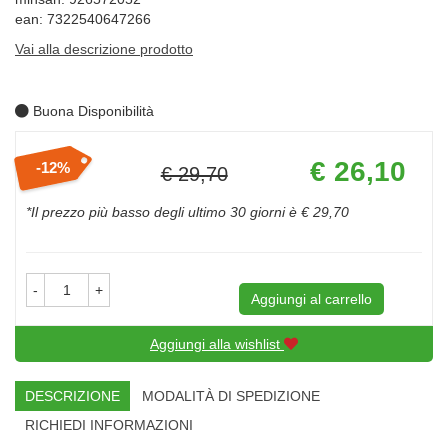
ean: 7322540647266
Vai alla descrizione prodotto
Buona Disponibilità
Prezzo
€ 26,10
12%
€ 29,70
scontato
Sconto
del
*Il prezzo più basso degli ultimo 30 giorni è € 29,70
-
+
Aggiungi al carrello
Aggiungi alla wishlist
DESCRIZIONE
MODALITÀ DI SPEDIZIONE
RICHIEDI INFORMAZIONI