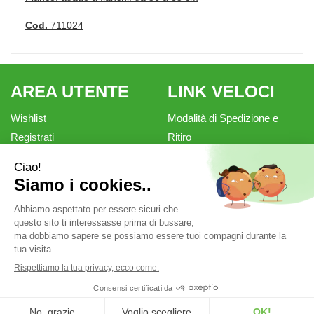
Cod.
711024
AREA UTENTE
LINK VELOCI
Wishlist
Modalità di Spedizione e
Registrati
Ritiro
Iscrizione alla Newsletter
Modalità di Pagamento
Contatti
Informativa privacy
Condizioni di vendita
Farmacia Outlet è un marchio di Farmacia Belforte Snc.
P.Iva: 02550810200 cod. fiscale: 02550810200 REA: MN-
262276
Powered by
Prenofa
Web Design
Fulcri srl