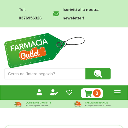
Passa
al
Tel.
Iscriviti alla nostra
contenuto
0376956326
newsletter!
principale
Farmacia
Outlet
Cerca
Cerca Prodotto
Prodotto
prodotti
0
inseriti