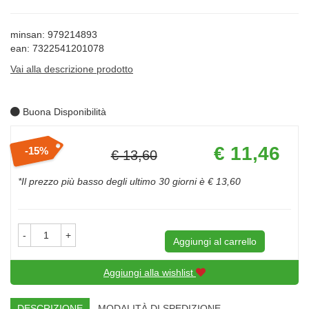
minsan: 979214893
ean: 7322541201078
Vai alla descrizione prodotto
Buona Disponibilità
Prezzo
€ 11,46
15%
€ 13,60
scontato
Sconto
del
*Il prezzo più basso degli ultimo 30 giorni è € 13,60
-
+
Aggiungi al carrello
Aggiungi alla wishlist
DESCRIZIONE
MODALITÀ DI SPEDIZIONE