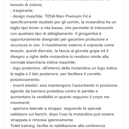
tessuto di cotone;
- traspirante;
- design maschile: TENA Men Premium Fit è
specificamente studiato per gli uomini, la mutandina ha un
taglio tipo boxer a vita bassa, che permette di indossarlo
con qualsiasi tipo di abbigliamento. Il girogamba è
opportunamente disegnato per garantire protezione e
sicurezza in uso. Il rivestimento esterno è coprente come
tessuto, quindi discreto, la fascia al girovita grigia ed il
disegno a righe della mutandina lo rendono simile alla
normale biancheria intima maschile;
- logo posteriore: all'interno della mutandina un logo indica
la taglia e il lato posteriore, per facilitare il corretto
posizionamento;
- inserti elastici: essi mantengono l'assorbente in posizione,
agendo da barriera protettiva contro le perdite e
aumentano la vestibilità in quanto seguono il corpo nei
movimenti;
- apertura laterale a strappo: seguendo le speciali
saldature sui fianchi, dopo l'uso la mutandina può essere
strappata e rimossa igienicamente.
Toilet training: facilita la riabilitazione alla continenza