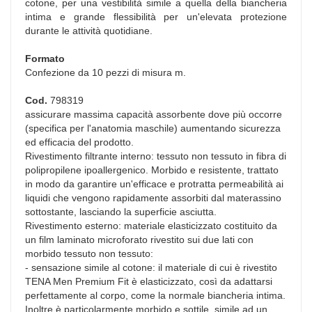
cotone, per una vestibilità simile a quella della biancheria
intima e grande flessibilità per un'elevata protezione
durante le attività quotidiane.
Formato
Confezione da 10 pezzi di misura m.
Cod.
798319
assicurare massima capacità assorbente dove più occorre
(specifica per l'anatomia maschile) aumentando sicurezza
ed efficacia del prodotto.
Rivestimento filtrante interno: tessuto non tessuto in fibra di
polipropilene ipoallergenico. Morbido e resistente, trattato
in modo da garantire un'efficace e protratta permeabilità ai
liquidi che vengono rapidamente assorbiti dal materassino
sottostante, lasciando la superficie asciutta.
Rivestimento esterno: materiale elasticizzato costituito da
un film laminato microforato rivestito sui due lati con
morbido tessuto non tessuto:
- sensazione simile al cotone: il materiale di cui è rivestito
TENA Men Premium Fit è elasticizzato, così da adattarsi
perfettamente al corpo, come la normale biancheria intima.
Inoltre è particolarmente morbido e sottile, simile ad un