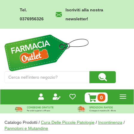
Passa
al
Tel.
Iscriviti alla nostra
contenuto
0376956326
newsletter!
principale
Farmacia
Outlet
Cerca
Cerca Prodotto
Prodotto
prodotti
0
inseriti
Catalogo Prodotti /
Cura Delle Piccole Patologie
/
Incontinenza
/
Pannoloni e Mutandine