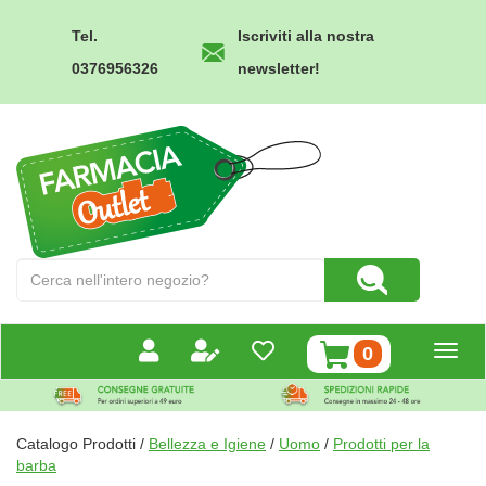
Passa
al
Tel.
Iscriviti alla nostra
contenuto
0376956326
newsletter!
principale
Farmacia
Outlet
Cerca
Cerca Prodotto
Prodotto
prodotti
0
inseriti
Catalogo Prodotti /
Bellezza e Igiene
/
Uomo
/
Prodotti per la
barba