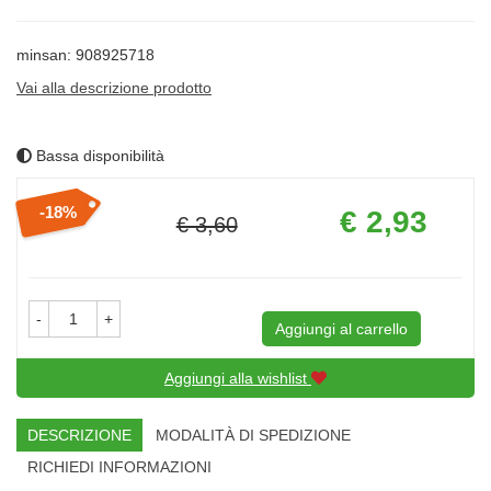
minsan: 908925718
Vai alla descrizione prodotto
Bassa disponibilità
Prezzo
18%
€ 2,93
€ 3,60
scontato
Sconto
del
-
+
Aggiungi al carrello
Aggiungi alla wishlist
DESCRIZIONE
MODALITÀ DI SPEDIZIONE
RICHIEDI INFORMAZIONI