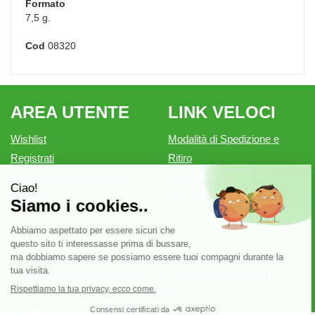
Formato
7,5 g.
Cod
08320
AREA UTENTE
LINK VELOCI
Wishlist
Modalità di Spedizione e
Registrati
Ritiro
Iscrizione alla Newsletter
Modalità di Pagamento
Contatti
Informativa privacy
Condizioni di vendita
Farmacia Outlet è un marchio di Farmacia Belforte Snc.
P.Iva: 02550810200 cod. fiscale: 02550810200 REA: MN-
262276