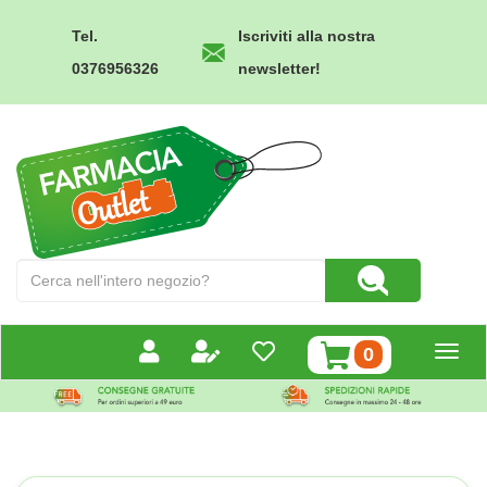
Passa
al
Tel.
Iscriviti alla nostra
contenuto
0376956326
newsletter!
principale
Farmacia
Outlet
Cerca
Cerca Prodotto
Prodotto
prodotti
0
inseriti