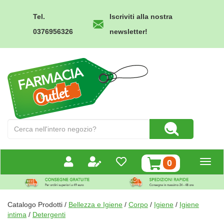
Passa
al
Tel.
Iscriviti alla nostra
contenuto
0376956326
newsletter!
principale
Farmacia
Outlet
Cerca
Cerca Prodotto
Prodotto
prodotti
0
inseriti
Catalogo Prodotti /
Bellezza e Igiene
/
Corpo
/
Igiene
/
Igiene
intima
/
Detergenti