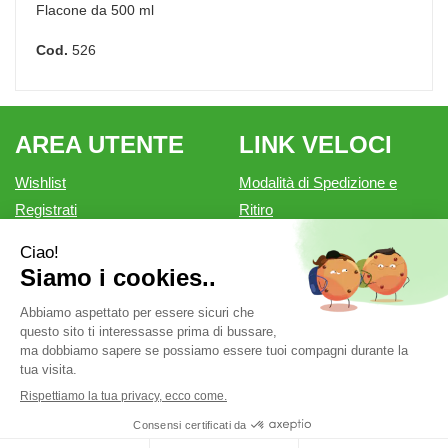
Flacone da 500 ml
Cod.
526
AREA UTENTE
LINK VELOCI
Wishlist
Modalità di Spedizione e
Registrati
Ritiro
Iscrizione alla Newsletter
Modalità di Pagamento
Contatti
Informativa privacy
Condizioni di vendita
Farmacia Outlet è un marchio di Farmacia Belforte Snc.
P.Iva: 02550810200 cod. fiscale: 02550810200 REA: MN-
262276