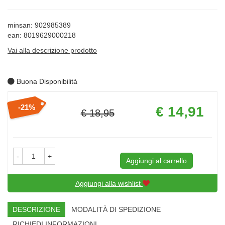
minsan: 902985389
ean: 8019629000218
Vai alla descrizione prodotto
Buona Disponibilità
Prezzo
21%
€ 14,91
€ 18,95
scontato
Sconto
del
-
+
Aggiungi al carrello
Aggiungi alla wishlist
DESCRIZIONE
MODALITÀ DI SPEDIZIONE
RICHIEDI INFORMAZIONI