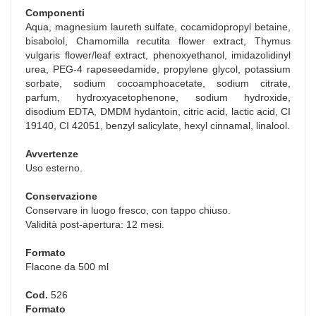
Componenti
Aqua, magnesium laureth sulfate, cocamidopropyl betaine,
bisabolol, Chamomilla recutita flower extract, Thymus
vulgaris flower/leaf extract, phenoxyethanol, imidazolidinyl
urea, PEG-4 rapeseedamide, propylene glycol, potassium
sorbate, sodium cocoamphoacetate, sodium citrate,
parfum, hydroxyacetophenone, sodium hydroxide,
disodium EDTA, DMDM hydantoin, citric acid, lactic acid, CI
19140, CI 42051, benzyl salicylate, hexyl cinnamal, linalool.
Avvertenze
Uso esterno.
Conservazione
Conservare in luogo fresco, con tappo chiuso.
Validità post-apertura: 12 mesi.
Formato
Flacone da 500 ml
Cod.
526
Formato