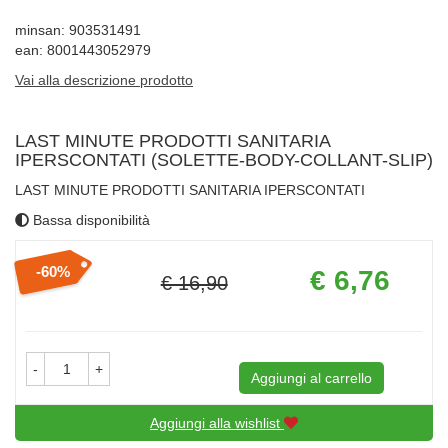
minsan: 903531491
ean: 8001443052979
Vai alla descrizione prodotto
LAST MINUTE PRODOTTI SANITARIA
IPERSCONTATI (SOLETTE-BODY-COLLANT-SLIP)
LAST MINUTE PRODOTTI SANITARIA IPERSCONTATI
Bassa disponibilità
Prezzo
60%
€ 6,76
€ 16,90
scontato
Sconto
del
-
+
Aggiungi al carrello
Aggiungi alla wishlist