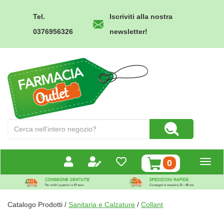
Passa
al
Tel.
Iscriviti alla nostra
contenuto
0376956326
newsletter!
principale
Farmacia
Outlet
Cerca
Cerca Prodotto
Prodotto
prodotti
0
inseriti
Catalogo Prodotti /
Sanitaria e Calzature
/
Collant