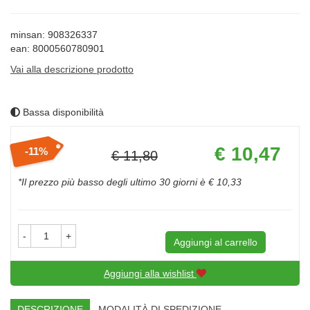
minsan: 908326337
ean: 8000560780901
Vai alla descrizione prodotto
Bassa disponibilità
Prezzo
€ 10,47
11%
€ 11,80
scontato
Sconto
del
*Il prezzo più basso degli ultimo 30 giorni è € 10,33
-
+
Aggiungi al carrello
Aggiungi alla wishlist
DESCRIZIONE
MODALITÀ DI SPEDIZIONE