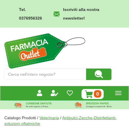
Passa
al
Tel.
Iscriviti alla nostra
contenuto
0376956326
newsletter!
principale
Farmacia
Outlet
Cerca
Cerca Prodotto
Prodotto
prodotti
0
inseriti
Catalogo Prodotti /
Veterinaria
/
Antipulci-Zecche-Disinfettanti-
soluzioni oftalmiche