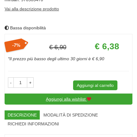
Vai alla descrizione prodotto
Bassa disponibilità
Prezzo
€ 6,38
7%
€ 6,90
scontato
Sconto
del
*Il prezzo più basso degli ultimo 30 giorni è € 6,90
-
+
Aggiungi al carrello
Aggiungi alla wishlist
DESCRIZIONE
MODALITÀ DI SPEDIZIONE
RICHIEDI INFORMAZIONI