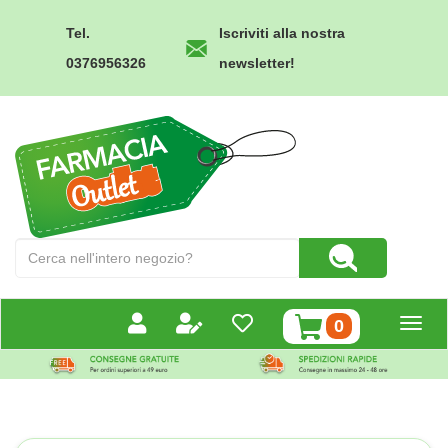
Passa
al
Tel.
Iscriviti alla nostra
contenuto
0376956326
newsletter!
principale
Farmacia
Outlet
Cerca
Cerca Prodotto
Prodotto
prodotti
0
inseriti