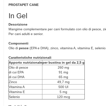
PROSTAPET CANE
In Gel
Descrizione
Mangime complementare per cani formulato con olio di pesce, zinc
Per cani adulti e senior.
Componenti
Olio di
pesce
(EPA e DHA), zinco, vitamina A, vitamina E, selenio
Caratteristiche nutrizionali
Apporto nutrizionale
per bustina in gel da 2,5 g
Olio di pesce
260 mg
di cui EPA
91 mg
di cui DHA
65 mg
Zinco
49,7 mg
Vitamina A
500 UI
Vitamina E
5 mg
Selenio
120 mcg