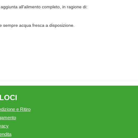
 aggiunta all'alimento completo, in ragione di:
are sempre acqua fresca a disposizione.
ELOCI
dizione e Ritiro
agamento
ivacy
endita