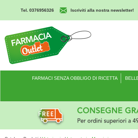
Passa
al
Tel. 0376956326
Iscriviti alla nostra newsletter!
contenuto
principale
Farmacia
Outlet
FARMACI SENZA OBBLIGO DI RICETTA
BELLE