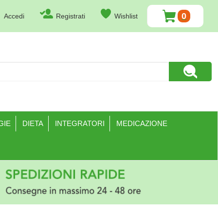
0
Accedi
Registrati
Wishlist
ARTICOLI
INSERITI
Cerca Pr
GIE
DIETA
INTEGRATORI
MEDICAZIONE