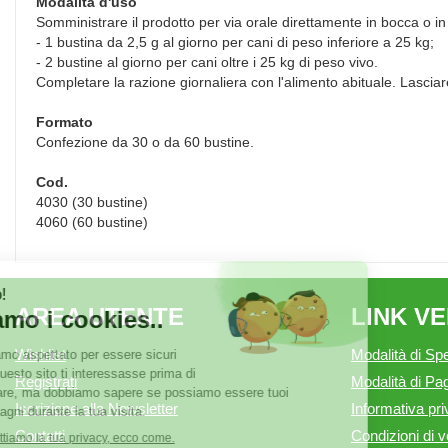
Modalità d'uso
Somministrare il prodotto per via orale direttamente in bocca o in
- 1 bustina da 2,5 g al giorno per cani di peso inferiore a 25 kg;
- 2 bustine al giorno per cani oltre i 25 kg di peso vivo.
Completare la razione giornaliera con l'alimento abituale. Lasci
Formato
Confezione da 30 o da 60 bustine.
Cod.
4030 (30 bustine)
4060 (60 bustine)
AREA UTENTE
LINK V
Wishlist
Modalità di Spe
Registrati
Modalità di P
Iscrizione alla Newsletter
Informativa pr
Contatti
Condizioni di v