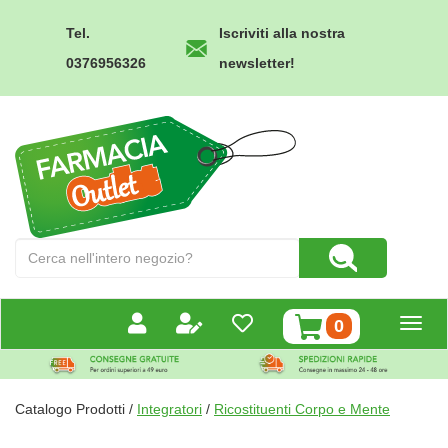
Passa
al
Tel.
Iscriviti alla nostra
contenuto
0376956326
newsletter!
principale
Farmacia
Outlet
Cerca
Cerca Prodotto
Prodotto
prodotti
0
inseriti
Catalogo Prodotti /
Integratori
/
Ricostituenti Corpo e Mente