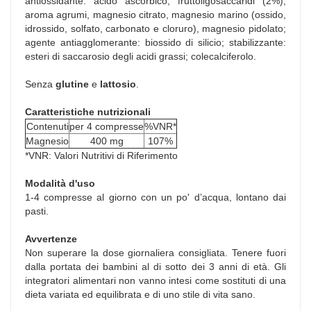
antiossidante: acido ascorbico; fruttoligosaccaridi (2%),
aroma agrumi, magnesio citrato, magnesio marino (ossido,
idrossido, solfato, carbonato e cloruro), magnesio pidolato;
agente antiagglomerante: biossido di silicio; stabilizzante:
esteri di saccarosio degli acidi grassi; colecalciferolo.
Senza
glutine
e
lattosio
.
Caratteristiche nutrizionali
Contenuti
per 4 compresse
%VNR*
Magnesio
400 mg
107%
*VNR: Valori Nutritivi di Riferimento
Modalità d'uso
1-4 compresse al giorno con un po' d’acqua, lontano dai
pasti.
Avvertenze
Non superare la dose giornaliera consigliata. Tenere fuori
dalla portata dei bambini al di sotto dei 3 anni di età. Gli
integratori alimentari non vanno intesi come sostituti di una
dieta variata ed equilibrata e di uno stile di vita sano.