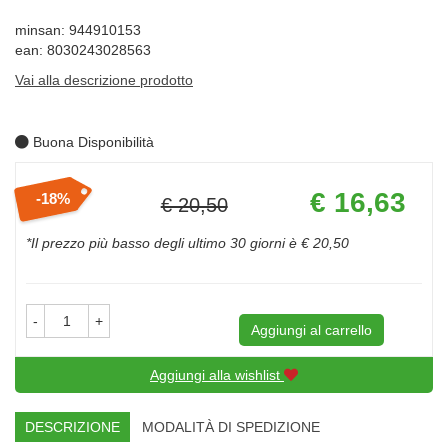
minsan: 944910153
ean: 8030243028563
Vai alla descrizione prodotto
Buona Disponibilità
Prezzo
€ 16,63
18%
€ 20,50
scontato
Sconto
del
*Il prezzo più basso degli ultimo 30 giorni è € 20,50
-
+
Aggiungi al carrello
Aggiungi alla wishlist
DESCRIZIONE
MODALITÀ DI SPEDIZIONE