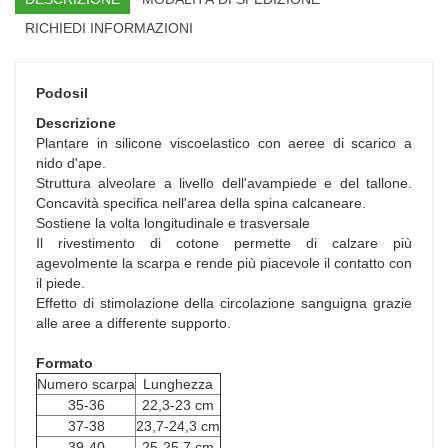
RICHIEDI INFORMAZIONI
Podosil
Descrizione
Plantare in silicone viscoelastico con aeree di scarico a
nido d'ape.
Struttura alveolare a livello dell'avampiede e del tallone.
Concavità specifica nell'area della spina calcaneare.
Sostiene la volta longitudinale e trasversale
Il rivestimento di cotone permette di calzare più
agevolmente la scarpa e rende più piacevole il contatto con
il piede.
Effetto di stimolazione della circolazione sanguigna grazie
alle aree a differente supporto.
Formato
Numero scarpa
Lunghezza
35-36
22,3-23 cm
37-38
23,7-24,3 cm
39-40
25-25,7 cm