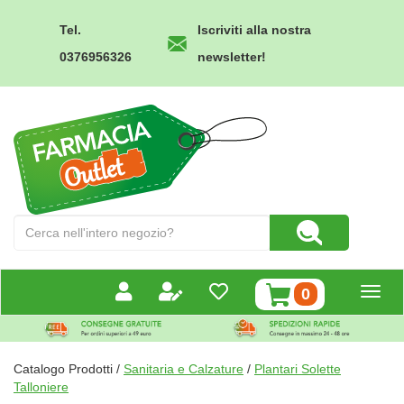
Passa
al
Tel.
Iscriviti alla nostra
contenuto
0376956326
newsletter!
principale
Farmacia
Outlet
Cerca
Cerca Prodotto
Prodotto
prodotti
0
inseriti
Catalogo Prodotti /
Sanitaria e Calzature
/
Plantari Solette
Talloniere