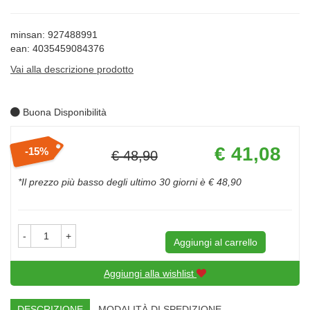
minsan: 927488991
ean: 4035459084376
Vai alla descrizione prodotto
Buona Disponibilità
Prezzo
€ 41,08
15%
€ 48,90
scontato
Sconto
del
*Il prezzo più basso degli ultimo 30 giorni è € 48,90
-
+
Aggiungi al carrello
Aggiungi alla wishlist
DESCRIZIONE
MODALITÀ DI SPEDIZIONE