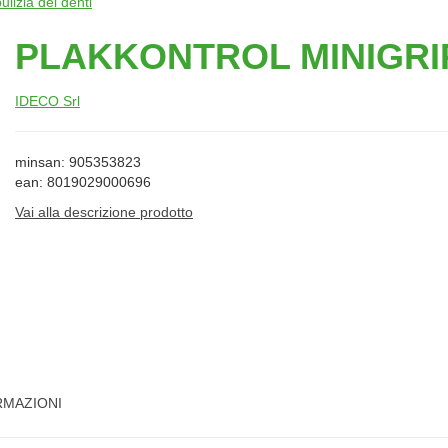
ulizia dei denti
PLAKKONTROL MINIGRI
IDECO Srl
minsan: 905353823
ean: 8019029000696
Vai alla descrizione prodotto
RMAZIONI