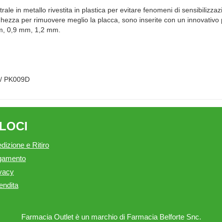
le in metallo rivestita in plastica per evitare fenomeni di sensibilizzaz
ghezza per rimuovere meglio la placca, sono inserite con un innovativo 
mm, 0,9 mm, 1,2 mm.
 / PK009D
ELOCI
dizione e Ritiro
agamento
ivacy
endita
Farmacia Outlet è un marchio di Farmacia Belforte Snc.