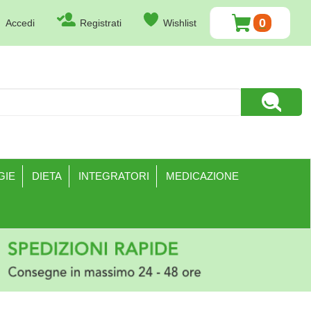
0
Accedi
Registrati
Wishlist
ARTICOLI
INSERITI
Cerca Pr
GIE
DIETA
INTEGRATORI
MEDICAZIONE