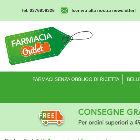
Passa
al
Tel. 0376956326
Iscriviti alla nostra newsletter!
contenuto
principale
Farmacia
Outlet
FARMACI SENZA OBBLIGO DI RICETTA
BELLE