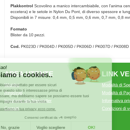
Plakkontrol
Scovolino a manico intercambiabile, con l'anima centra
eccetera) e le setole in Nylon Du Pont, di diverso spessore e lun
Disponibili in 7 misure: 0,4 mm, 0,5 mm, 0,6 mm, 0,7 mm, 0,8 
Formato
Blister da 10 pezzi.
Cod.
PK023D / PK004D / PK005D / PK006D / PK007D / PK008D
AREA UTENTE
LINK V
Wishlist
Modalità di Spe
Registrati
Modalità di P
Iscrizione alla Newsletter
Informativa pr
Contatti
Condizioni di v