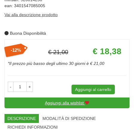
ean: 3401547085005
Vai alla descrizione prodotto
Buona Disponibilità
Prezzo
€ 18,38
12%
€ 21,00
scontato
Sconto
del
*Il prezzo più basso degli ultimo 30 giorni è € 21,00
-
+
Aggiungi al carrello
Aggiungi alla wishlist
DESCRIZIONE
MODALITÀ DI SPEDIZIONE
RICHIEDI INFORMAZIONI