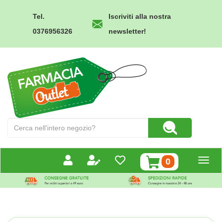
Passa
al
Tel.
Iscriviti alla nostra
contenuto
0376956326
newsletter!
principale
Farmacia
Outlet
Cerca
Cerca Prodotto
Prodotto
prodotti
0
inseriti