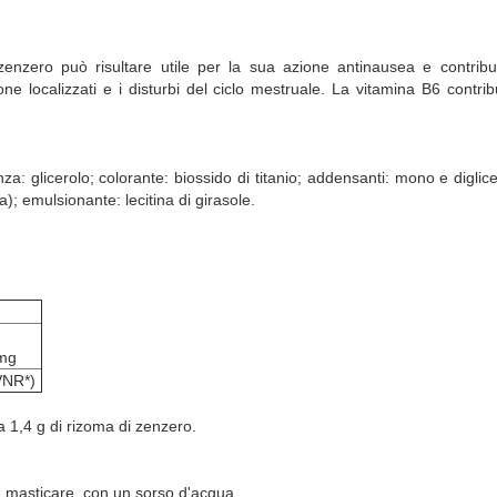
nzero può risultare utile per la sua azione antinausea e contribuis
sione localizzati e i disturbi del ciclo mestruale. La vitamina B6 cont
nza: glicerolo; colorante: biossido di titanio; addensanti: mono e diglice
na); emulsionante: lecitina di girasole.
mg
VNR*)
a 1,4 g di rizoma di zenzero.
za masticare, con un sorso d'acqua.