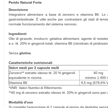
Perido Natural Forte
Descrizione
Integratore alimentare a base di zenzero e vitamina B6. Lo ze
gastrointestinale. È utile anche per contrastare gli stati di ten
normale funzionamento del sistema nervoso.
Ingredienti
Olio di girasole; involucro: gelatina alimentare; agente di resiste
e.o. tit. 20% in gingeroli totali; vitamina B6 (cloridrato di piridossi
Senza
glutine
.
Caratteristiche nutrizionali
Valori medi per 2 capsule molli
Zenzero** estratto oleoso tit. 20 % gingeroli
40 mg
equivalente in rizoma
minimo 1.400 
Vitamina B6
9,5 mg (678,6% 
*VNR: Valori Nutritivi di Riferimento.
**40 mg di zenzero estratto oleoso tit. 20% in gingeroli sono pari 
Modalità d'uso
Si consiglia l'assunzione di 2 capsule al giorno da deglutire sen