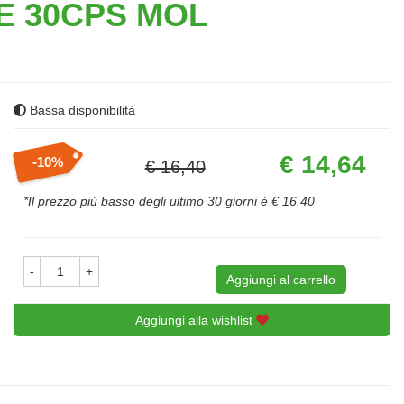
E 30CPS MOL
Bassa disponibilità
Prezzo
€ 14,64
10%
€ 16,40
scontato
Sconto
del
*Il prezzo più basso degli ultimo 30 giorni è € 16,40
-
+
Aggiungi al carrello
Aggiungi alla wishlist