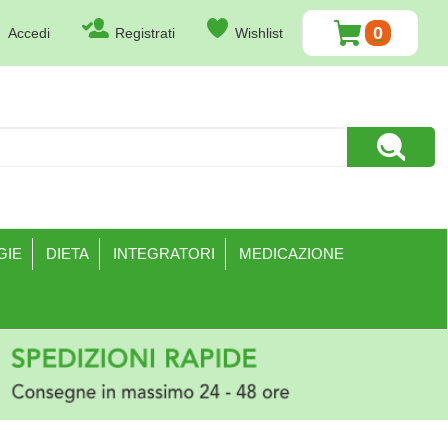
0
Accedi
Registrati
Wishlist
ARTICOLI
INSERITI
Cerca Pr
GIE
DIETA
INTEGRATORI
MEDICAZIONE