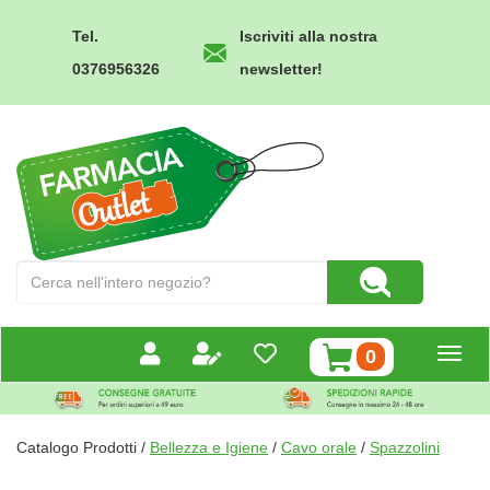
Passa
al
Tel.
Iscriviti alla nostra
contenuto
0376956326
newsletter!
principale
Farmacia
Outlet
Cerca
Cerca Prodotto
Prodotto
prodotti
0
inseriti
Catalogo Prodotti /
Bellezza e Igiene
/
Cavo orale
/
Spazzolini