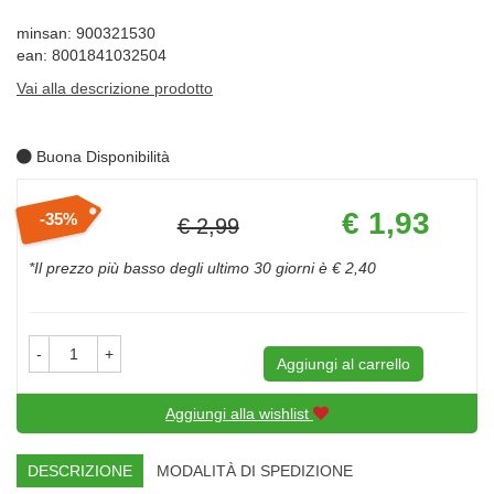
minsan: 900321530
ean: 8001841032504
Vai alla descrizione prodotto
Buona Disponibilità
Prezzo
€ 1,93
35%
€ 2,99
scontato
Sconto
del
*Il prezzo più basso degli ultimo 30 giorni è € 2,40
-
+
Aggiungi al carrello
Aggiungi alla wishlist
DESCRIZIONE
MODALITÀ DI SPEDIZIONE