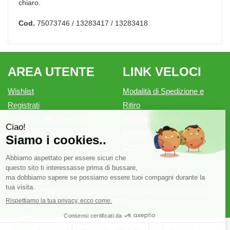
chiaro.
Cod.
75073746 / 13283417 / 13283418
AREA UTENTE
LINK VELOCI
Wishlist
Modalità di Spedizione e
Registrati
Ritiro
Iscrizione alla Newsletter
Modalità di Pagamento
Contatti
Informativa privacy
Condizioni di vendita
Farmacia Outlet è un marchio di Farmacia Belforte Snc.
P.Iva: 02550810200 cod. fiscale: 02550810200 REA: MN-
262276