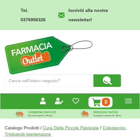
Passa
al
Tel.
Iscriviti alla nostra
contenuto
0376956326
newsletter!
principale
Farmacia
Outlet
Cerca
Cerca Prodotto
Prodotto
prodotti
0
inseriti
Catalogo Prodotti /
Cura Delle Piccole Patologie
/
Colesterolo-
Trigliceridi-Ipertensione