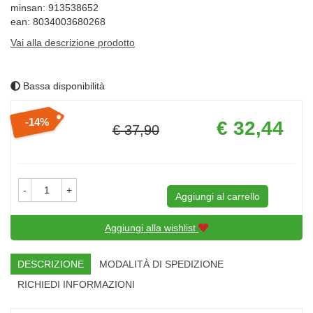
minsan: 913538652
ean: 8034003680268
Vai alla descrizione prodotto
Bassa disponibilità
Prezzo
14%
€ 32,44
€ 37,90
scontato
Sconto
del
-
+
Aggiungi al carrello
Aggiungi alla wishlist
DESCRIZIONE
MODALITÀ DI SPEDIZIONE
RICHIEDI INFORMAZIONI