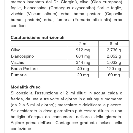
metodo inventato dal Dr. Giorgini), olivo (Olea europaea)
foglie, biancospino (Crataegus oxyacantha) fiori e foglie,
vischio (Viscum album) erba, borsa pastore (Capsella
bursa- pastoris) erba, fumaria (Fumaria officinalis) erba
con fiori.
Caratteristiche nutrizionali
2 ml
6 ml
Olivo
912 mg
2,736 g
Biancospino
684 mg
2,052 g
Vischio
344 mg
1,032 g
Borsa Pastore
40 mg
120 mg
Fumaria
20 mg
60 mg
Modalità d'uso
Si consiglia l'assunzione di 2 ml diluiti in acqua calda o
fredda, da una a tre volte al giorno in qualunque momento
(da 2 a 6 ml al giorno); mescolare e dolcificare a piacere.
Se desiderato la dose giornaliera può essere diluita in una
bottiglia d'acqua da consumare nell'arco della giornata.
Agitare prima dell'uso. Contagocce graduato incluso nella
confezione.