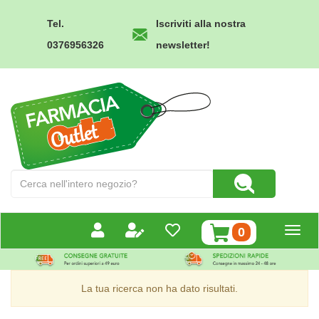
Passa
al
Tel.
Iscriviti alla nostra
contenuto
0376956326
newsletter!
principale
Farmacia
Outlet
Cerca
Cerca Prodotto
Prodotto
prodotti
0
inseriti
La tua ricerca non ha dato risultati.