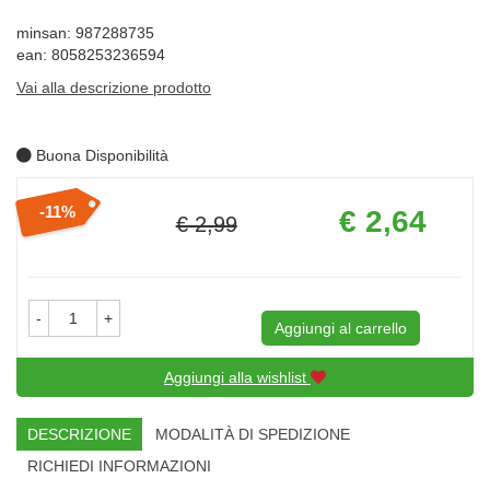
minsan: 987288735
ean: 8058253236594
Vai alla descrizione prodotto
Buona Disponibilità
Prezzo
11%
€ 2,64
€ 2,99
scontato
Sconto
del
-
+
Aggiungi al carrello
Aggiungi alla wishlist
DESCRIZIONE
MODALITÀ DI SPEDIZIONE
RICHIEDI INFORMAZIONI