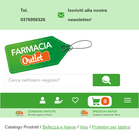
Passa
al
Tel.
Iscriviti alla nostra
contenuto
0376956326
newsletter!
principale
Farmacia
Outlet
Cerca
Cerca Prodotto
Prodotto
prodotti
0
inseriti
Catalogo Prodotti /
Bellezza e Igiene
/
Viso
/
Protettivi per labbra