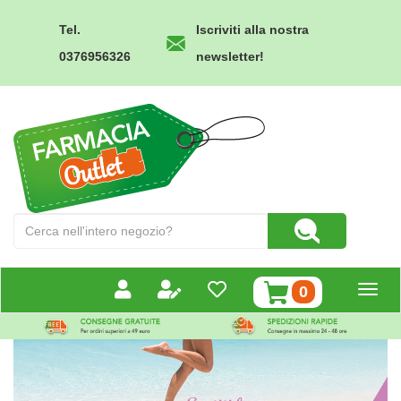
Passa
al
Tel.
Iscriviti alla nostra
contenuto
0376956326
newsletter!
principale
Farmacia
Outlet
Cerca
Cerca Prodotto
Prodotto
prodotti
0
inseriti