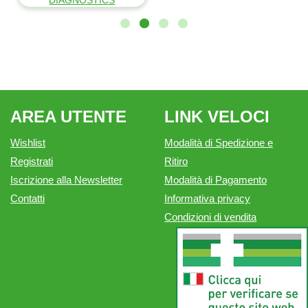
controlla i nei
Anche se aumentano coloro che si sottopongono a uno
screening della pelle La prevenzione del melanoma cresce in
Italia, ma resta ancora troppo legata...
LE NOSTRE DITTE