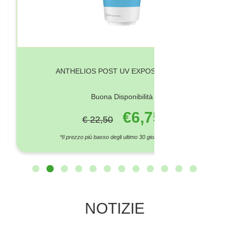
LAST MINUTE DI AGOSTO :
SCONTO SINO AL 85 % !!!
VEDI TUTTI
70%