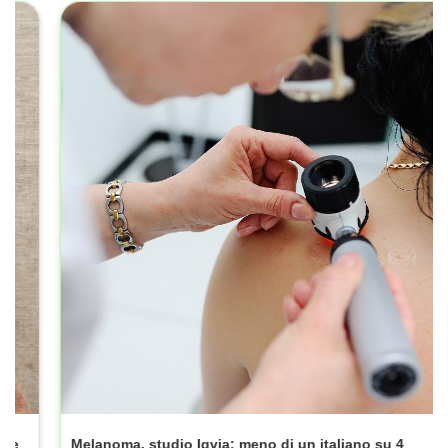
L
ASPI GOLA*OS SPRAY 15ML 0,25%
Buona Disponibilità
€3,56
€ 11,85
*Il prezzo più basso degli ultimo 30 giorni è € 10,16
NOTIZIE