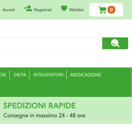
0
Accedi
Registrati
Wishlist
ARTICOLI
INSERITI
Cerca Pr
GIE
DIETA
INTEGRATORI
MEDICAZIONE