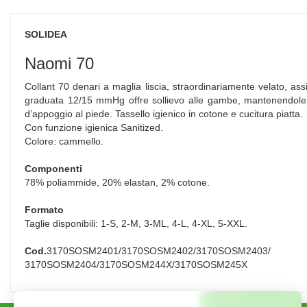
SOLIDEA
Naomi 70
Collant 70 denari a maglia liscia, straordinariamente velato, as
graduata 12/15 mmHg offre sollievo alle gambe, mantenendole fr
d’appoggio al piede. Tassello igienico in cotone e cucitura piatta.
Con funzione igienica Sanitized.
Colore: cammello.
Componenti
78% poliammide, 20% elastan, 2% cotone.
Formato
Taglie disponibili: 1-S, 2-M, 3-ML, 4-L, 4-XL, 5-XXL.
Cod.
3170SOSM2401/3170SOSM2402/3170SOSM2403/
3170SOSM2404/3170SOSM244X/3170SOSM245X