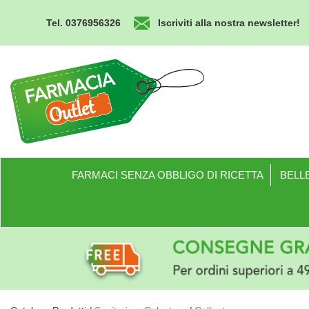
Passa
al
Tel. 0376956326
Iscriviti alla nostra newsletter!
contenuto
principale
Farmacia
Outlet
FARMACI SENZA OBBLIGO DI RICETTA
BELLE