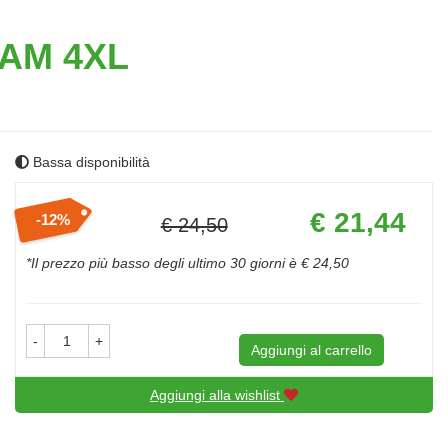
AM 4XL
Bassa disponibilità
Prezzo
€ 21,44
12%
€ 24,50
scontato
Sconto
del
*Il prezzo più basso degli ultimo 30 giorni è € 24,50
-
+
Aggiungi al carrello
Aggiungi alla wishlist