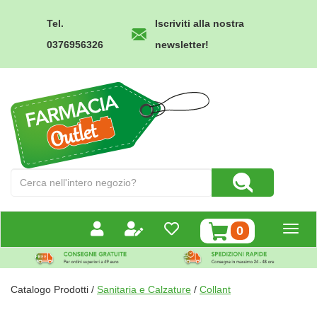
Passa
al
Tel.
Iscriviti alla nostra
contenuto
0376956326
newsletter!
principale
Farmacia
Outlet
Cerca
Cerca Prodotto
Prodotto
prodotti
0
inseriti
Catalogo Prodotti /
Sanitaria e Calzature
/
Collant