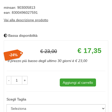
minsan: 903005813
ean: 8300496027591
Vai alla descrizione prodotto
Bassa disponibilità
Prezzo
€ 17,35
€ 23,00
scontato
24%
Sconto
del
*Il prezzo più basso degli ultimo 30 giorni è € 23,00
-
+
Aggiungi al carrello
Scegli Taglia