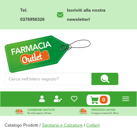
Passa
al
Tel.
Iscriviti alla nostra
contenuto
0376956326
newsletter!
principale
Farmacia
Outlet
Cerca
Cerca Prodotto
Prodotto
prodotti
0
inseriti
Catalogo Prodotti /
Sanitaria e Calzature
/
Collant