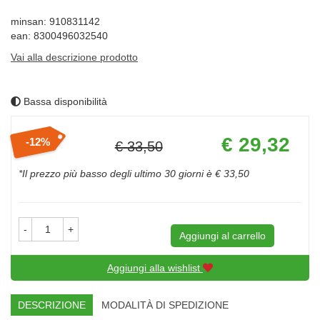
minsan: 910831142
ean: 8300496032540
Vai alla descrizione prodotto
Bassa disponibilità
Prezzo
€ 29,32
12%
€ 33,50
scontato
Sconto
del
*Il prezzo più basso degli ultimo 30 giorni è € 33,50
-
+
Aggiungi al carrello
Aggiungi alla wishlist
DESCRIZIONE
MODALITÀ DI SPEDIZIONE