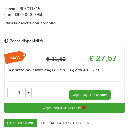
minsan: 906011515
ean: 8300496012955
Vai alla descrizione prodotto
Bassa disponibilità
Prezzo
€ 27,57
12%
€ 31,50
scontato
Sconto
del
*Il prezzo più basso degli ultimo 30 giorni è € 31,50
-
+
Aggiungi al carrello
Aggiungi alla wishlist
DESCRIZIONE
MODALITÀ DI SPEDIZIONE