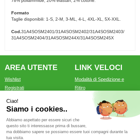
78% poliammide, 20% elastan, 2% cotone.
Formato
Taglie disponibili: 1-S, 2-M, 3-ML, 4-L, 4XL-XL, 5X-XXL.
Cod.
31A4SOSM2401/31A4SOSM2402/31A4SOSM2403/
31A4SOSM2404/31A4SOSM244X/31A4SOSM245X
AREA UTENTE
LINK VELOCI
Wishlist
Modalità di Spedizione e
Registrati
Ritiro
Iscrizione alla Newsletter
Modalità di Pagamento
Contatti
Informativa privacy
Condizioni di vendita
Farmacia Outlet è un marchio di Farmacia Belforte Snc.