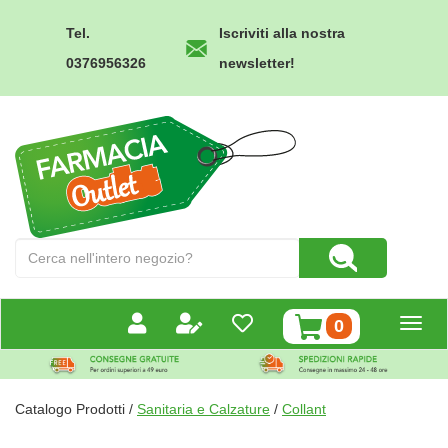
Passa
al
Tel.
Iscriviti alla nostra
contenuto
0376956326
newsletter!
principale
Farmacia
Outlet
Cerca
Cerca Prodotto
Prodotto
prodotti
0
inseriti
Catalogo Prodotti /
Sanitaria e Calzature
/
Collant