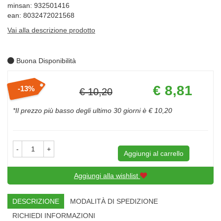
minsan: 932501416
ean: 8032472021568
Vai alla descrizione prodotto
Buona Disponibilità
Prezzo
€ 8,81
13%
€ 10,20
scontato
Sconto
del
*Il prezzo più basso degli ultimo 30 giorni è € 10,20
-
+
Aggiungi al carrello
Aggiungi alla wishlist
DESCRIZIONE
MODALITÀ DI SPEDIZIONE
RICHIEDI INFORMAZIONI