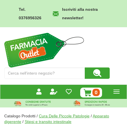
Passa
al
Tel.
Iscriviti alla nostra
contenuto
0376956326
newsletter!
principale
Farmacia
Outlet
Cerca
Cerca Prodotto
Prodotto
prodotti
0
inseriti
Catalogo Prodotti /
Cura Delle Piccole Patologie
/
Apparato
digerente
/
Stipsi e transito intestinale