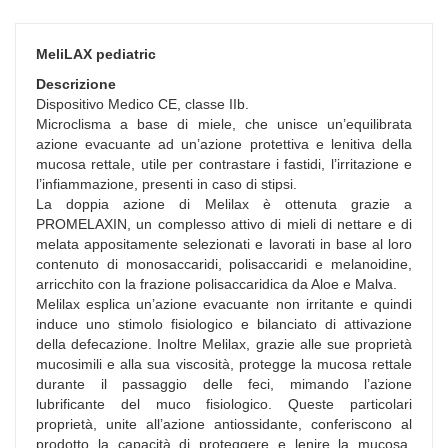
MeliLAX pediatric
Descrizione
Dispositivo Medico CE, classe IIb.
Microclisma a base di miele, che unisce un’equilibrata
azione evacuante ad un’azione protettiva e lenitiva della
mucosa rettale, utile per contrastare i fastidi, l’irritazione e
l’infiammazione, presenti in caso di stipsi.
La doppia azione di Melilax è ottenuta grazie a
PROMELAXIN, un complesso attivo di mieli di nettare e di
melata appositamente selezionati e lavorati in base al loro
contenuto di monosaccaridi, polisaccaridi e melanoidine,
arricchito con la frazione polisaccaridica da Aloe e Malva.
Melilax esplica un’azione evacuante non irritante e quindi
induce uno stimolo fisiologico e bilanciato di attivazione
della defecazione. Inoltre Melilax, grazie alle sue proprietà
mucosimili e alla sua viscosità, protegge la mucosa rettale
durante il passaggio delle feci, mimando l’azione
lubrificante del muco fisiologico. Queste particolari
proprietà, unite all’azione antiossidante, conferiscono al
prodotto la capacità di proteggere e lenire la mucosa,