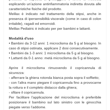
esplicando un’azione antinfiammatoria indiretta dovuta alle
caratteristiche fisiche del prodotto.
Melilax è indicato nel trattamento della stipsi, anche in
presenza di ipersensibilità viscerale (come in caso di colon
irritabile), ragadi ed emorroidi.
Melilax Pediatric è indicato per per bambini e lattanti.
Modalità d'uso
• Bambini da 3-12 anni: 1 microclisma da 5 g al bisogno. In
caso di stipsi ostinata, applicare 2 dosi consecutivamente.
• Bambini da 1-3 anni: 1 microclisma da 5 g al bisogno.
• Lattanti da 0-1 anno: metà microclisma da 5 g al bisogno.
Aprire il microclisma rimuovendo il copricannula di
sicurezza:
- afferrare la ghiera rotonda bianca posta sopra il soffietto;
- con l’altra mano piegare il copricannula fino a provocarne
la rottura e il completo distacco dalla ghiera;
- sfilare il copricannula.
Per facilitare l’applicazione del microclisma è preferibile
posizionare il bambino sul lato sinistro con le ginocchia
piegate verso l’addome.