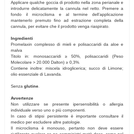
Applicare qualche goccia di prodotto nella zona perianale e
introdurre delicatamente la cannula nel retto. Premere a
fondo il microclisma e al termine dell’applicazione
mantenerlo premuto fino ad estrazione completa della
cannula, per evitare che il prodotto venga riaspirato.
Ingredienti
Promelaxin complesso di mieli e polisaccaridi da aloe e
malva
Titolo in: monosaccaridi ≥ 50%, polisaccaridi (Peso
Molecolare > 20.000 Dalton) ≥ 0,3%.
Contiene inoltre: miscela idroglicerica; succo di Limone;
olio essenziale di Lavanda.
Senza
glutine
.
Avvertenze
Non utilizzare se presente ipersensibilità o allergia
individuale verso uno o più componenti.
In caso di stipsi persistente è importante consultare il
medico per escludere altre patologie.
Il microclisma è monouso, pertanto non deve essere
riutilizzato qualora se ne somministri metà dose, come nel