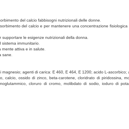
sorbimento del calcio fabbisogni nutrizionali delle donne.
 assorbimento del calcio e per mantenere una concentrazione fisiologica
per supportare le esigenze nutrizionali della donna.
l sistema immunitario.
mente attiva e in salute.
a sane.
do di magnesio; agenti di carica: E 460, E 464, E 1200; acido L-ascorbico
, calcio, ossido di zinco, beta-carotene, cloridrato di piridossina, m
onoglutammico, cloruro di cromo, molibdato di sodio, ioduro di potass