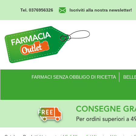
Passa
al
Tel. 0376956326
Iscriviti alla nostra newsletter!
contenuto
principale
Farmacia
Outlet
FARMACI SENZA OBBLIGO DI RICETTA
BELLE