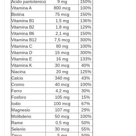
Acido pantotenico
9 mg
150%
Vitamina A
800 mcg
100%
Biotina
75 mcg
150%
Vitamina B1
1,5 mg
136%
Vitamina B2
1,8 mg
129%
Vitamina B6
2,1 mg
150%
Vitamina B12
7,5 mcg
300%
Vitamina C
80 mg
100%
Vitamina D
15 mcg
300%
Vitamina E
16 mg
133%
Vitamina K
30 mcg
40%
Niacina
20 mg
125%
Calcio
340 mg
43%
Cromo
40 mcg
100%
Ferro
4,2 mg
30%
Fosforo
105 mg
15%
Iodio
100 mcg
67%
Magnesio
107 mg
29%
Molibdeno
50 mcg
100%
Rame
0,5 mg
50%
Selenio
30 mcg
55%
Zinco
5 mg
50%