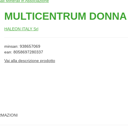
ali Minerali in Associazione
MULTICENTRUM DONNA 
HALEON ITALY Srl
minsan: 938657069
ean: 8058697280337
Vai alla descrizione prodotto
RMAZIONI