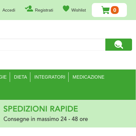
0
Accedi
Registrati
Wishlist
ARTICOLI
INSERITI
Cerca Pr
GIE
DIETA
INTEGRATORI
MEDICAZIONE