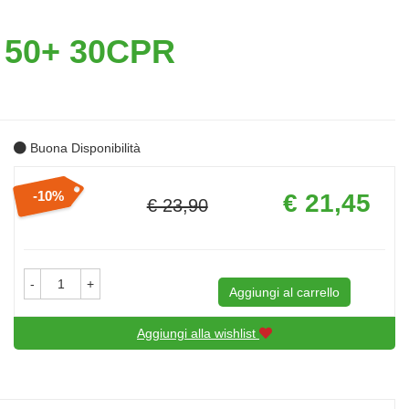
50+ 30CPR
Buona Disponibilità
Prezzo
10%
€ 21,45
€ 23,90
scontato
Sconto
del
-
+
Aggiungi al carrello
Aggiungi alla wishlist