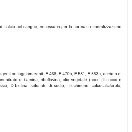
 di calcio nel sangue, necessaria per la normale mineralizzazione
; agenti antiagglomeranti: E 468, E 470b, E 551, E 553b; acetato di
ononitrato di tiamina, riboflavina, olio vegetale (noce di cocco e
io, D-biotina, selenato di sodio, fillochinone, colcecalciferolo,