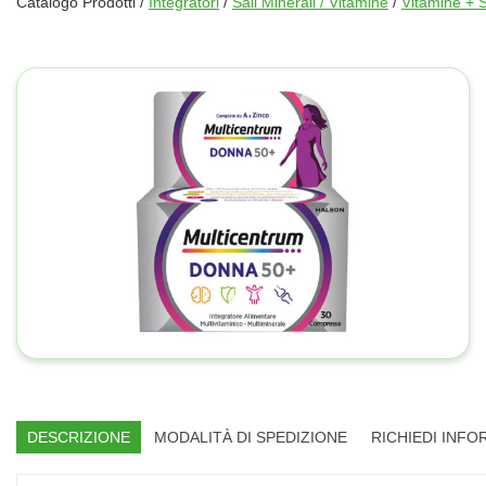
Catalogo Prodotti /
Integratori
/
Sali Minerali / Vitamine
/
Vitamine + S
DESCRIZIONE
MODALITÀ DI SPEDIZIONE
RICHIEDI INFO