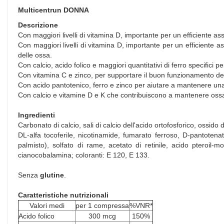
Multicentrun DONNA
Descrizione
Con maggiori livelli di vitamina D, importante per un efficiente as
Con maggiori livelli di vitamina D, importante per un efficiente
delle ossa.
Con calcio, acido folico e maggiori quantitativi di ferro specifici 
Con vitamina C e zinco, per supportare il buon funzionamento de
Con acido pantotenico, ferro e zinco per aiutare a mantenere una 
Con calcio e vitamine D e K che contribuiscono a mantenere oss
Ingredienti
Carbonato di calcio, sali di calcio dell'acido ortofosforico, ossi
DL-alfa tocoferile, nicotinamide, fumarato ferroso, D-pantotenato
palmisto), solfato di rame, acetato di retinile, acido pteroil-m
cianocobalamina; coloranti: E 120, E 133.
Senza
glutine
.
Caratteristiche nutrizionali
Valori medi
per 1 compressa
%VNR*
Acido folico
300 mcg
150%