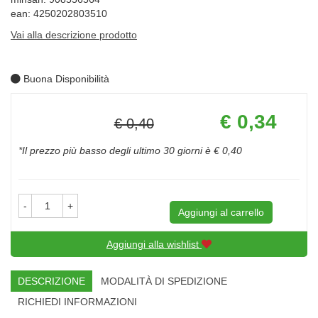
ean: 4250202803510
Vai alla descrizione prodotto
Buona Disponibilità
Prezzo
€ 0,34
€ 0,40
scontato
Sconto
del
*Il prezzo più basso degli ultimo 30 giorni è € 0,40
-
+
Aggiungi al carrello
Aggiungi alla wishlist
DESCRIZIONE
MODALITÀ DI SPEDIZIONE
RICHIEDI INFORMAZIONI