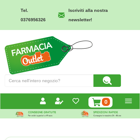
Passa
al
Tel.
Iscriviti alla nostra
contenuto
0376956326
newsletter!
principale
Farmacia
Outlet
Cerca
Cerca Prodotto
Prodotto
prodotti
0
inseriti