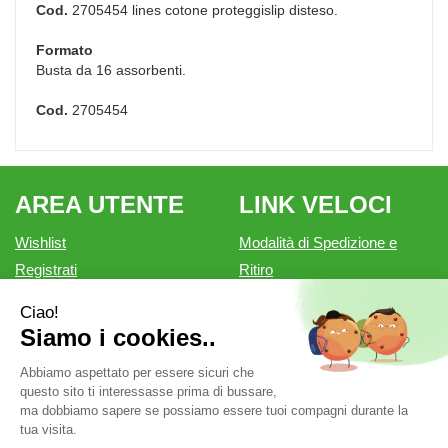
Cod.
2705454 lines cotone proteggislip disteso.
Formato
Busta da 16 assorbenti.
Cod.
2705454
AREA UTENTE
LINK VELOCI
Wishlist
Modalità di Spedizione e
Registrati
Ritiro
Iscrizione alla Newsletter
Modalità di Pagamento
Contatti
Informativa privacy
Condizioni di vendita
Farmacia Outlet è un marchio di Farmacia Belforte Snc.
P.Iva: 02550810200 cod. fiscale: 02550810200 REA: MN-