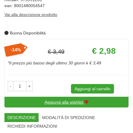
ean: 8001480054547
Vai alla descrizione prodotto
Buona Disponibilità
Prezzo
€ 2,98
14%
€ 3,49
scontato
Sconto
del
*Il prezzo più basso degli ultimo 30 giorni è € 3,49
-
+
Aggiungi al carrello
Aggiungi alla wishlist
DESCRIZIONE
MODALITÀ DI SPEDIZIONE
RICHIEDI INFORMAZIONI