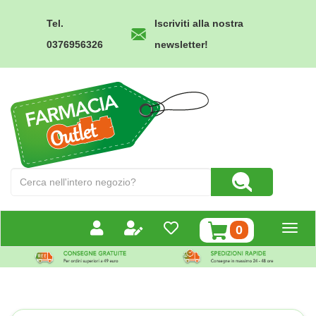
Passa
al
Tel.
Iscriviti alla nostra
contenuto
0376956326
newsletter!
principale
Farmacia
Outlet
Cerca
Cerca Prodotto
Prodotto
prodotti
0
inseriti