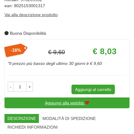
ean: 8025153001317
Vai alla descrizione prodotto
Buona Disponibilità
Prezzo
€ 8,03
16%
€ 9,60
scontato
Sconto
del
*Il prezzo più basso degli ultimo 30 giorni è € 9,60
-
+
Aggiungi al carrello
Aggiungi alla wishlist
DESCRIZIONE
MODALITÀ DI SPEDIZIONE
RICHIEDI INFORMAZIONI