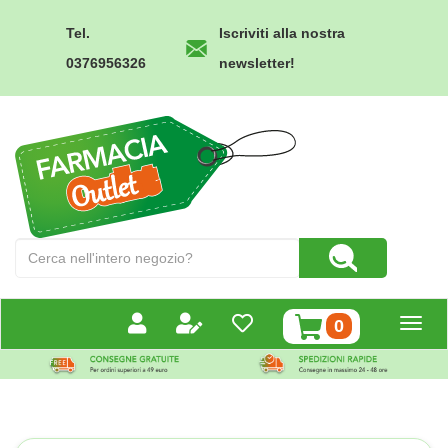
Passa
al
Tel.
Iscriviti alla nostra
contenuto
0376956326
newsletter!
principale
Farmacia
Outlet
Cerca
Cerca Prodotto
Prodotto
prodotti
0
inseriti