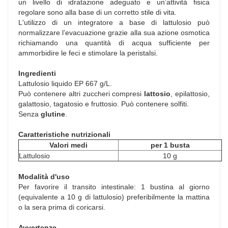
un livello di idratazione adeguato e un’attività fisica
regolare sono alla base di un corretto stile di vita.
L'utilizzo di un integratore a base di lattulosio può
normalizzare l’evacuazione grazie alla sua azione osmotica
richiamando una quantità di acqua sufficiente per
ammorbidire le feci e stimolare la peristalsi.
Ingredienti
Lattulosio liquido EP 667 g/L.
Può contenere altri zuccheri compresi
lattosio
, epilattosio,
galattosio, tagatosio e fruttosio. Può contenere solfiti.
Senza
glutine
.
Caratteristiche nutrizionali
Valori medi
per 1 busta
Lattulosio
10 g
Modalità d'uso
Per favorire il transito intestinale: 1 bustina al giorno
(equivalente a 10 g di lattulosio) preferibilmente la mattina
o la sera prima di coricarsi.
Avvertenze