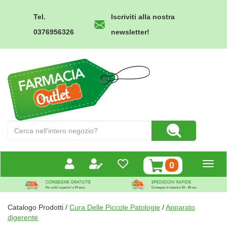
Passa
al
Tel.
Iscriviti alla nostra
contenuto
0376956326
newsletter!
principale
Farmacia
Outlet
Cerca
Cerca Prodotto
Prodotto
prodotti
0
inseriti
Catalogo Prodotti /
Cura Delle Piccole Patologie
/
Apparato
digerente