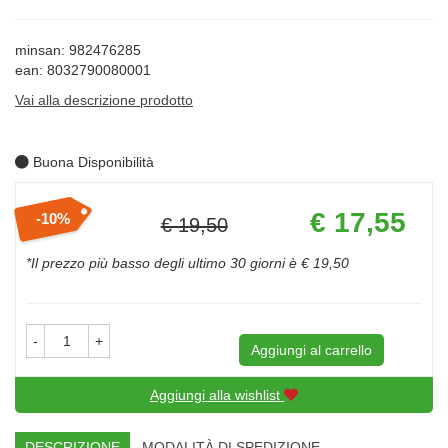
minsan: 982476285
ean: 8032790080001
Vai alla descrizione prodotto
Buona Disponibilità
Prezzo
€ 17,55
10%
€ 19,50
scontato
Sconto
del
*Il prezzo più basso degli ultimo 30 giorni è € 19,50
-
+
Aggiungi al carrello
Aggiungi alla wishlist
DESCRIZIONE
MODALITÀ DI SPEDIZIONE