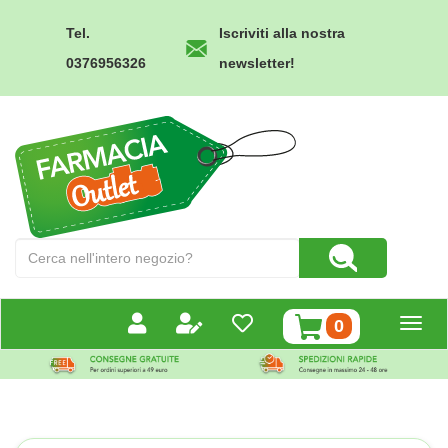
Passa
al
Tel.
Iscriviti alla nostra
contenuto
0376956326
newsletter!
principale
Farmacia
Outlet
Cerca
Cerca Prodotto
Prodotto
prodotti
0
inseriti