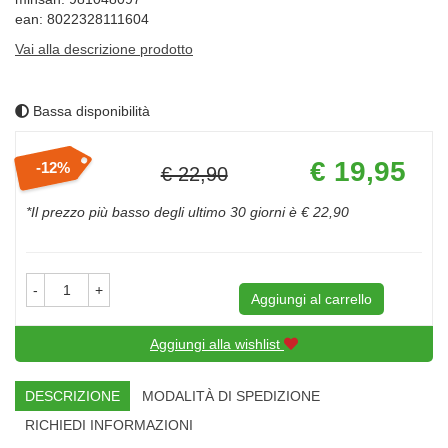
ean: 8022328111604
Vai alla descrizione prodotto
Bassa disponibilità
Prezzo
€ 19,95
12%
€ 22,90
scontato
Sconto
del
*Il prezzo più basso degli ultimo 30 giorni è € 22,90
-
+
Aggiungi al carrello
Aggiungi alla wishlist
DESCRIZIONE
MODALITÀ DI SPEDIZIONE
RICHIEDI INFORMAZIONI