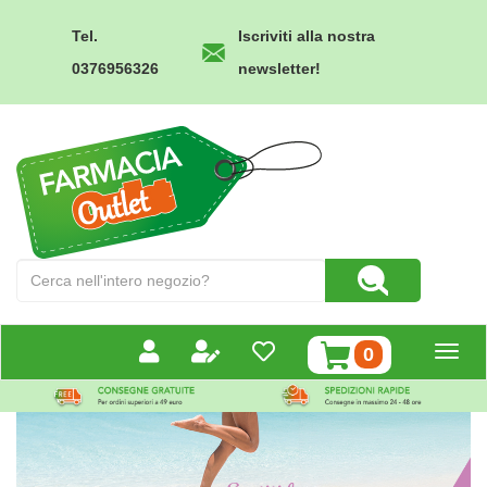
Passa
al
Tel.
Iscriviti alla nostra
contenuto
0376956326
newsletter!
principale
Farmacia
Outlet
Cerca
Cerca Prodotto
Prodotto
prodotti
0
inseriti