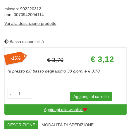
minsan: 902220312
ean: 0070942004114
Vai alla descrizione prodotto
Bassa disponibilità
Prezzo
€ 3,12
15%
€ 3,70
scontato
Sconto
del
*Il prezzo più basso degli ultimo 30 giorni è € 3,70
-
+
Aggiungi al carrello
Aggiungi alla wishlist
DESCRIZIONE
MODALITÀ DI SPEDIZIONE