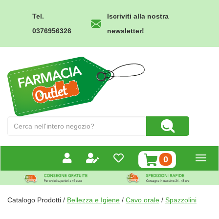
Passa
al
Tel.
Iscriviti alla nostra
contenuto
0376956326
newsletter!
principale
Farmacia
Outlet
Cerca
Cerca Prodotto
Prodotto
prodotti
0
inseriti
Catalogo Prodotti /
Bellezza e Igiene
/
Cavo orale
/
Spazzolini