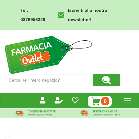
Passa
al
Tel.
Iscriviti alla nostra
contenuto
0376956326
newsletter!
principale
Farmacia
Outlet
Cerca
Cerca Prodotto
Prodotto
prodotti
0
inseriti