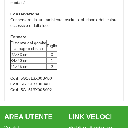
modalità.
Conservazione
Conservare in un ambiente asciutto al riparo dal calore
eccessivo e dalla luce.
Formato
Distanza dal gomito
Taglia
al pugno chiuso
27>33 cm
0
34>40 cm
1
41>45 cm
2
Cod.
5G1513X00BA00
Cod.
5G1513X00BA01
Cod.
5G1513X00BA02
AREA UTENTE
LINK VELOCI
Wishlist
Modalità di Spedizione e