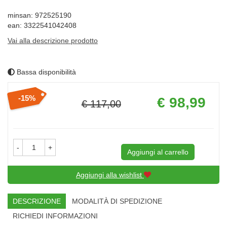
minsan: 972525190
ean: 3322541042408
Vai alla descrizione prodotto
Bassa disponibilità
Prezzo
15%
€ 98,99
€ 117,00
scontato
Sconto
del
-
+
Aggiungi al carrello
Aggiungi alla wishlist
DESCRIZIONE
MODALITÀ DI SPEDIZIONE
RICHIEDI INFORMAZIONI