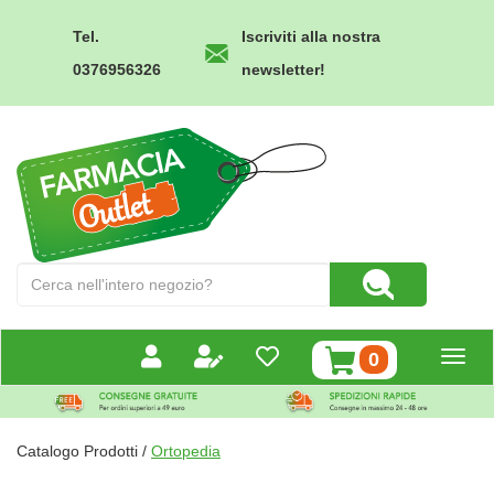
Passa
al
Tel.
Iscriviti alla nostra
contenuto
0376956326
newsletter!
principale
Farmacia
Outlet
Cerca
Cerca Prodotto
Prodotto
prodotti
0
inseriti
Catalogo Prodotti /
Ortopedia