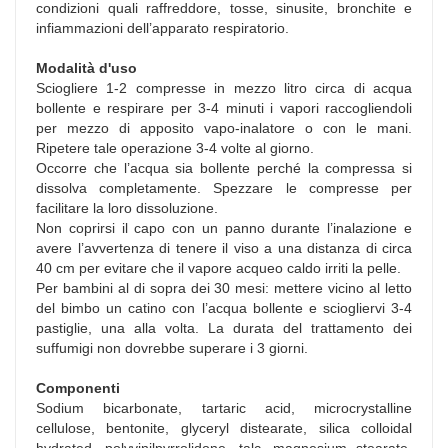
condizioni quali raffreddore, tosse, sinusite, bronchite e
infiammazioni dell’apparato respiratorio.
Modalità d'uso
Sciogliere 1-2 compresse in mezzo litro circa di acqua
bollente e respirare per 3-4 minuti i vapori raccogliendoli
per mezzo di apposito vapo-inalatore o con le mani.
Ripetere tale operazione 3-4 volte al giorno.
Occorre che l’acqua sia bollente perché la compressa si
dissolva completamente. Spezzare le compresse per
facilitare la loro dissoluzione.
Non coprirsi il capo con un panno durante l’inalazione e
avere l’avvertenza di tenere il viso a una distanza di circa
40 cm per evitare che il vapore acqueo caldo irriti la pelle.
Per bambini al di sopra dei 30 mesi: mettere vicino al letto
del bimbo un catino con l’acqua bollente e sciogliervi 3-4
pastiglie, una alla volta. La durata del trattamento dei
suffumigi non dovrebbe superare i 3 giorni.
Componenti
Sodium bicarbonate, tartaric acid, microcrystalline
cellulose, bentonite, glyceryl distearate, silica colloidal
hydrated, polyvinilpyrrolidone, talc, magnesium stearate,