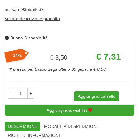
minsan: 935558039
Vai alla descrizione prodotto
Buona Disponibilità
Prezzo
€ 7,31
14%
€ 8,50
scontato
Sconto
del
*Il prezzo più basso degli ultimo 30 giorni è € 8,50
-
+
Aggiungi al carrello
Aggiungi alla wishlist
DESCRIZIONE
MODALITÀ DI SPEDIZIONE
RICHIEDI INFORMAZIONI