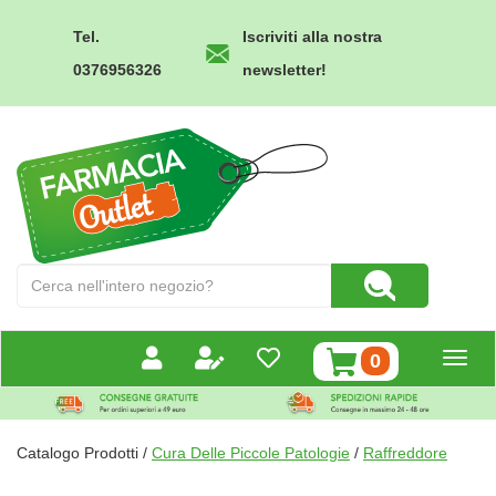
Passa
al
Tel.
Iscriviti alla nostra
contenuto
0376956326
newsletter!
principale
Farmacia
Outlet
Cerca
Cerca Prodotto
Prodotto
prodotti
0
inseriti
Catalogo Prodotti /
Cura Delle Piccole Patologie
/
Raffreddore